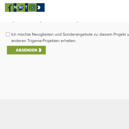
Mit dem Absenden des Formulars akzeptiere ich die Bedingungen d
EINTRITT
Verarbeitung personenbezogener Daten
durch Trigema - deren
Verarbeitung erfolgt, um eine Antwort auf die Beschwerde zu send
mögliche Erstellung eines Geschäftsangebots.
Ich möchte Neuigkeiten und Sonderangebote zu diesem Projekt 
anderen Trigema-Projekten erhalten.