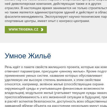
неё девелоперская компания, действующая также и в других
отраслях. В настоящее время занимается не только строительс
но также является администратором зданий и действует в облас
фасилити-менеджмента. Эксплуатирует научно-технические пар
спортивные центры, имеет опыт с конгресс-центрами.
WWW.TRIGEMA.CZ
Умное Жильё
Речь идёт о пакете свойств жилищного проекта, которые как ком
отвечают параметрам, присущим «умному жилью». Кроме подгот
применению умных систем, название которых обуславливает
уделяемую им высокую степень внимания, к этим свойствам
относятся, например, зелёное жильё (способствующее охране
окружающей среды и учитывающее финансовые возможности
владельцев), модульное жильё (учитывает текущие нужды заказч
приспосабливаемость к его жизненной ситуации в будущем), пр
в расчёт аспектов безопасности, доступность всех общественны
заведений вблизи объекта на расстоянии нескольких минут ход