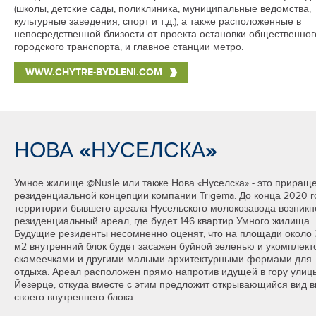
(школы, детские сады, поликлиника, муниципальные ведомства,
культурные заведения, спорт и т.д.), а также расположенные в
непосредственной близости от проекта остановки общественног
городского транспорта, и главное станции метро.
WWW.CHYTRE-BYDLENI.COM
НОВА «НУСЕЛСКА»
Умное жилище @Nusle или также Нова «Нуселска» - это приращ
резиденциальной концепции компании Trigema. До конца 2020 г
территории бывшего ареала Нусельского молокозавода возникн
резиденциальный ареал, где будет 146 квартир Умного жилища.
Будущие резиденты несомненно оценят, что на площади около
м2 внутренний блок будет засажен буйной зеленью и укомплект
скамеечками и другими малыми архитектурными формами для
отдыха. Ареал расположен прямо напротив идущей в гору улиц
Йезерце, откуда вместе с этим предложит открывающийся вид в
своего внутреннего блока.