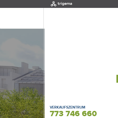
MENÜ
|
EINLEITUNG
NEUE 
WÄHLEN SI
VERKAUFSZENTRUM
773 746 660