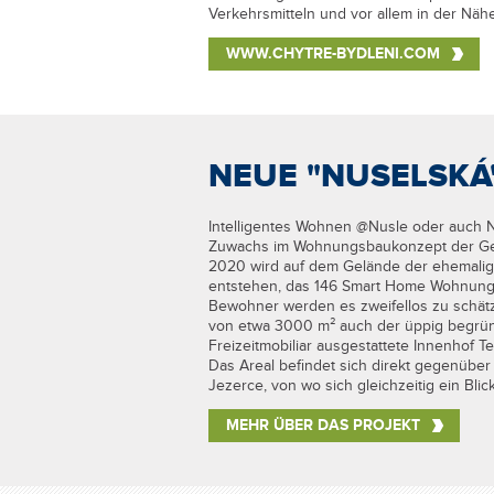
Verkehrsmitteln und vor allem in der Näh
WWW.CHYTRE-BYDLENI.COM
NEUE "NUSELSKÁ
Intelligentes Wohnen @Nusle oder auch Ne
Zuwachs im Wohnungsbaukonzept der Gese
2020 wird auf dem Gelände der ehemalig
entstehen, das 146 Smart Home Wohnunge
Bewohner werden es zweifellos zu schätz
von etwa 3000 m² auch der üppig begrün
Freizeitmobiliar ausgestattete Innenhof T
Das Areal befindet sich direkt gegenübe
Jezerce, von wo sich gleichzeitig ein Blic
MEHR ÜBER DAS PROJEKT