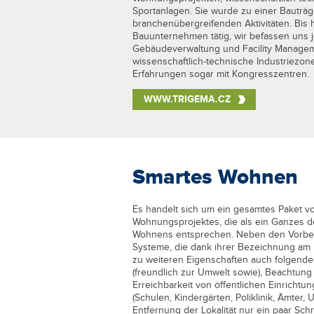
Sportanlagen. Sie wurde zu einer Bauträge
branchenübergreifenden Aktivitäten. Bis h
Bauunternehmen tätig, wir befassen uns 
Gebäudeverwaltung und Facility Managem
wissenschaftlich-technische Industriezo
Erfahrungen sogar mit Kongresszentren.
WWW.TRIGEMA.CZ
Smartes Wohnen
Es handelt sich um ein gesamtes Paket v
Wohnungsprojektes, die als ein Ganzes de
Wohnens entsprechen. Neben den Vorberei
Systeme, die dank ihrer Bezeichnung am
zu weiteren Eigenschaften auch folgend
(freundlich zur Umwelt sowie), Beachtung
Erreichbarkeit von öffentlichen Einricht
(Schulen, Kindergärten, Poliklinik, Ämter, 
Entfernung der Lokalität nur ein paar Schr