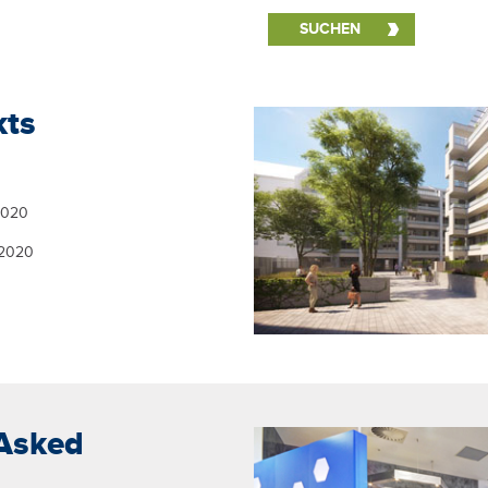
kts
2020
 2020
 Asked