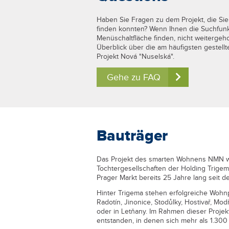
Haben Sie Fragen zu dem Projekt, die Sie
finden konnten? Wenn Ihnen die Suchfunkt
Menüschaltfläche finden, nicht weitergeho
Überblick über die am häufigsten gestel
Projekt Nová "Nuselská".
Gehe zu FAQ
Bauträger
Das Projekt des smarten Wohnens NMN w
Tochtergesellschaften der Holding Trigema 
Prager Markt bereits 25 Jahre lang seit de
Hinter Trigema stehen erfolgreiche Wohnp
Radotín, Jinonice, Stodůlky, Hostivař, Mo
oder in Letňany. Im Rahmen dieser Proje
entstanden, in denen sich mehr als 1.3