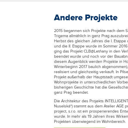
Andere Projekte
2015 begannen sich Projekte nach dem 
Trigema allmählich in ganz Prag auszubre
Herbst des gleichen Jahres die I. Etap
und die II. Etappe wurde im Sommer 2016
ging das Projekt CLB@Letňany in den Verk
beendet wurde und noch vor der Bauabna
diesem Augenblick werden Projekte in Ho
Winterbeginn 2017 baulich abgenommen), 
realisiert und gleichzeitig verkauft. In Pil
Projekt außerhalb der Hauptstadt umgeset
Wohnprojekte in unterschiedlichen Vorber
bisherigen Geschichte hat die Gesellsch
ganz Prag beendet.
Die Architektur des Projekts INTELLIG
Nuselská“) stammt aus dem Atelier AGE pr
project, s.r.o. ist ein prosperierendes E
wurde. In mehr als 19 Jahren ihres Wirken
Projekten überwiegend im Wohnbereich.