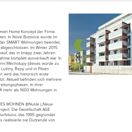
Smart Home Konzept der Firma
iten. In Nové Butovice wurde im
pe der SMART Wohnungen beendet,
 abgeschlossen. Im Winter 2015
auf, das in knapp zwei Jahren
hme komplett ausverkauft war. In
rní Měcholupy (dieses wurde zu
Lužiny, Řepy und in Pilsen
sen wird das historisch erste
zt. Aktuell befinden sich mehrere
eitungsphasen. In ihrer
aft mehr als 1600 Wohnungen in
ENTES WOHNEN @Nusle („Neue
oject. Die Gesellschaft AGE
ntwurfsbüro, das 1995 gegründet
s realisierte sie Dutzende von