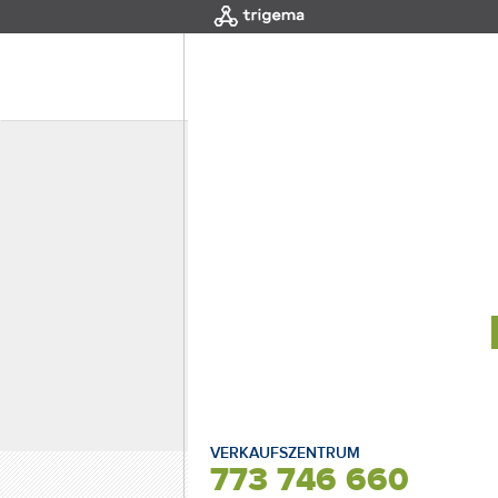
MENÜ
|
EINLEITUNG
Nummer der
Wohnung 346
OBJEKT
Wohnung Nummer
346
Etage von
3
Etage bis
3
Disposition
3+kk
VERKAUFSZENTRUM
773 746 660