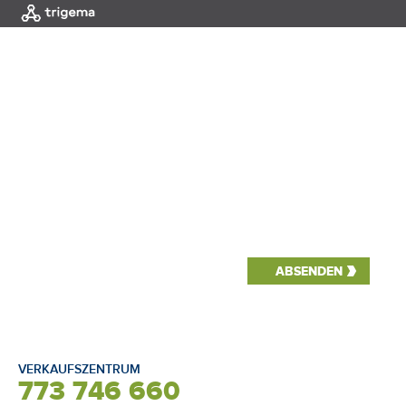
MENÜ
|
EINLEITUNG
Nummer der
PREISLISTE
Wohnung 354
OBJEKT
Wohnung Nummer
354
Etage von
3
Etage bis
3
Disposition
4+kk
VERKAUFSZENTRUM
773 746 660