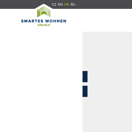
CZ
EN
DE
RU
Preisliste
3D model