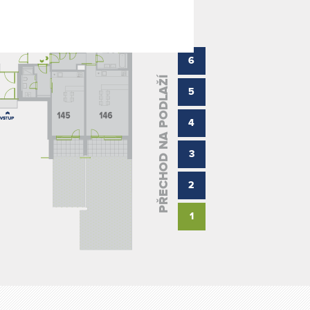
6
PŘECHOD NA PODLAŽÍ
5
4
3
2
1