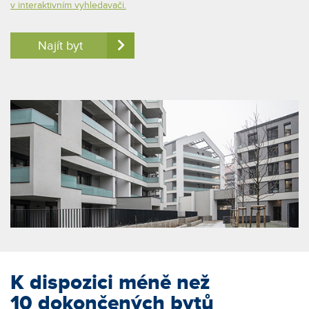
v interaktivním vyhledavači.
Najít byt
K dispozici méně než
10 dokončených bytů