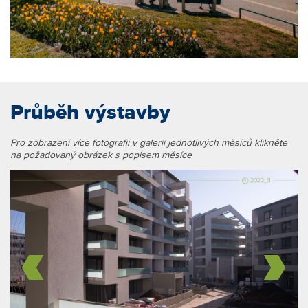
Průběh výstavby
Pro zobrazení více fotografií v galerii jednotlivých měsíců klikněte
na požadovaný obrázek s popisem měsíce