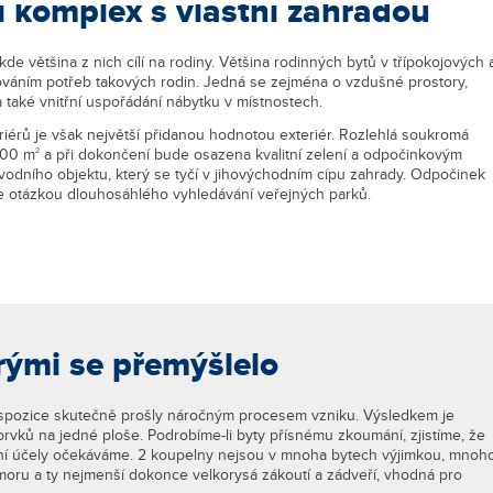
í komplex s vlastní zahradou
kde většina z nich cílí na rodiny. Většina rodinných bytů v třípokojových 
ováním potřeb takových rodin. Jedná se zejména o vzdušné prostory,
a také vnitřní uspořádání nábytku v místnostech.
riérů je však největší přidanou hodnotou exteriér. Rozlehlá soukromá
200 m
a při dokončení bude osazena kvalitní zelení a odpočinkovým
2
dního objektu, který se tyčí v jihovýchodním cípu zahrady. Odpočinek
 otázkou dlouhosáhlého vyhledávání veřejných parků.
rými se přemýšlelo
spozice skutečně prošly náročným procesem vzniku. Výsledkem je
rvků na jedné ploše. Podrobíme-li byty přísnému zkoumání, zjistíme, že
ní účely očekáváme. 2 koupelny nejsou v mnoha bytech výjimkou, mnoh
moru a ty nejmenší dokonce velkorysá zákoutí a zádveří, vhodná pro