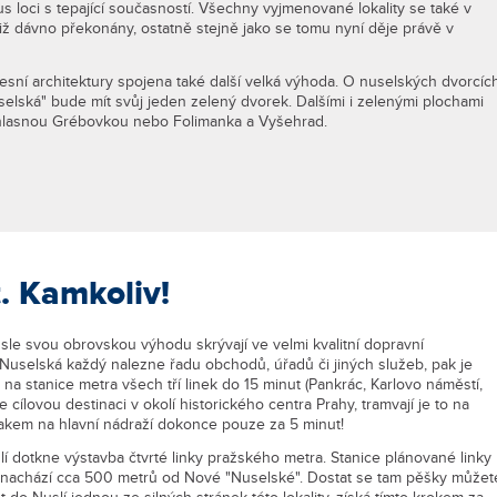
s loci s tepající současností. Všechny vyjmenované lokality se také v
 již dávno překonány, ostatně stejně jako se tomu nyní děje právě v
cesní architektury spojena také další velká výhoda. O nuselských dvorcíc
elská" bude mít svůj jeden zelený dvorek. Dalšími i zelenými plochami
ěhlasnou Grébovkou nebo Folimanka a Vyšehrad.
. Kamkoliv!
sle svou obrovskou výhodu skrývají ve velmi kvalitní dopravní
e Nuselská každý nalezne řadu obchodů, úřadů či jiných služeb, pak je
a stanice metra všech tří linek do 15 minut (Pankrác, Karlovo náměstí,
cílovou destinaci v okolí historického centra Prahy, tramvají je to na
akem na hlavní nádraží dokonce pouze za 5 minut!
lí dotkne výstavba čtvrté linky pražského metra. Stanice plánované linky
e nachází cca 500 metrů od Nové "Nuselské". Dostat se tam pěšky můžet