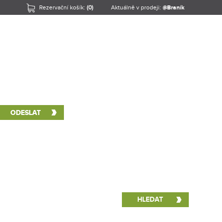
Rezervační košík:
(0)
Aktuálně v prodeji:
@Braník
tu Nová "Nuselská".
NEKONFLIKTNÍ
EKOLOGICKY
TECHNOLOGIE
MĚNÍCÍ SE
BUDOVA
ŠETRNÁ
BUDOUCNOSTI
TRADIČNÍ
STAVBA
LOKALITA