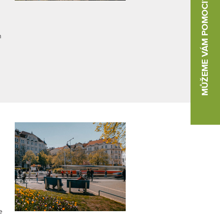
MŮŽEME VÁM POMOCI?
h
e