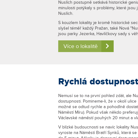
Nuslích postupně setkává historické geniu
minulosti potýkaly s problémy, které jsou
Nuslích.
S kouzlem lokality je kromě historické se
slyšel téměř každý Pražan, také Nová "Nus
jsou parky Jezerka, Havlíčkovy sady s v
Více o lokalitě
Rychlá dostupnost
Nemusí se to na první pohled zdát, ale Nu
dostupnosti. Pomineme-li, že v okolí ulic
možné se odtud rychle a pohodlně dostat n
Náměstí Míru). Pokud však někdo preferuje 
Václavské náměstí pouhých 20 minut a vl
V blízké budoucnosti se navíc lokality Nus
vyroste na Náměstí Bratří Synků, která s