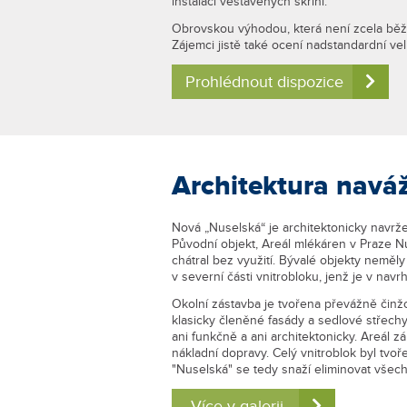
instalaci vestavěných skříní.
Obrovskou výhodou, která není zcela běžn
Zájemci jistě také ocení nadstandardní veli
Prohlédnout dispozice
Architektura naváž
Nová „Nuselská“ je architektonicky navrže
Původní objekt, Areál mlékáren v Praze Nu
chátral bez využití. Bývalé objekty nem
v severní části vnitrobloku, jenž je v na
Okolní zástavba je tvořena převážně činž
klasicky členěné fasády a sedlové střech
ani funkčně a ani architektonicky. Areál 
nákladní dopravy. Celý vnitroblok byl t
"Nuselská" se tedy snaží eliminovat všec
Více v galerii