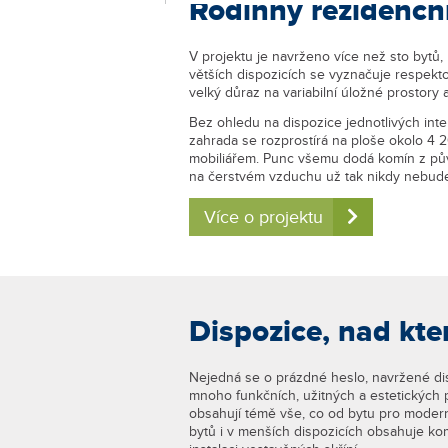
Rodinný rezidenčn
V projektu je navrženo více než sto bytů, 
větších dispozicích se vyznačuje respekt
velký důraz na variabilní úložné prostory 
Bez ohledu na dispozice jednotlivých inte
zahrada se rozprostírá na ploše okolo 4 
mobiliářem. Punc všemu dodá komín z půvo
na čerstvém vzduchu už tak nikdy nebude
Více o projektu
Dispozice, nad kte
Nejedná se o prázdné heslo, navržené di
mnoho funkčních, užitných a estetických p
obsahují témě vše, co od bytu pro moder
bytů i v menších dispozicích obsahuje ko