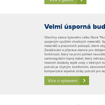
Velmi úsporná bud
Všechny sekce bytového celku Nová "Nuse
spojeným využitím vhodných materiálů. S
materiálů a pracovních postupů, které ob
Zavlažování a příprava stanice pro dobíje
funkčnosti, který na první pohled neuvidí
samoregulační topný kabel, který nahrazu
řešením dodávky teplé vody v běžných bu
potrubí je chytrým, komfortním, ekonomi
kompenzace tepelné ztráty potrubí pro t
Více o vybavení