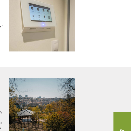
ní
 v
o
v