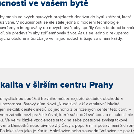
cnosti ve vašem bytě
aby mohla ve svých bytových projektech dodávat do bytů zařízení, která
užívaná. V současnosti se ale stále jedná o moderní technologie
avrženy a integrovány do nových bytů, aby spořily čas a budoucí finanč
ředí, ale především aby zpříjemňovaly život. Ať už se jedná o rekuperaci
ejichž obsluha a údržba je velmi jednoduchá. Sžije se s nimi každý.
kalita v širším centru Prahy
eodmyslitelnou součástí hlavního města, najdete dostatek obchodů a
aši pozornost. Bytový dům Nová „Nuselská“ leží v atraktivní lokalitě
en několik desítek metrů od jednoho z přirozených center této čtvrti –
m zařadit mezi pražské čtvrti, které stále drží své kouzlo minulosti, ale
 Ve velmi blízké vzdálenosti si tak na sebe postupně zvykají takové
ivovar u Bansethů nebo pivnice Zlý Časy s populárními potravinami Sklizen
 lokalitách jako je Karlín, Holešovice nebo sousední Vršovice se pak i 