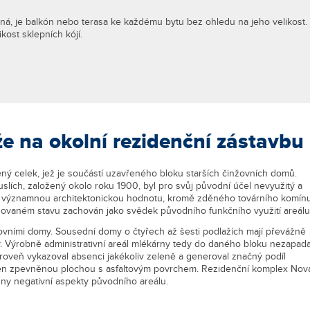
á, je balkón nebo terasa ke každému bytu bez ohledu na jeho velikost.
kost sklepních kójí.
e na okolní rezidenční zástavbu
ný celek, jež je součástí uzavřeného bloku starších činžovních domů.
slích, založený okolo roku 1900, byl pro svůj původní účel nevyužitý a
ěly významnou architektonickou hodnotu, kromě zděného továrního komín
vrhovaném stavu zachován jako svědek původního funkčního využití areálu
ovními domy. Sousední domy o čtyřech až šesti podlažích mají převážně
y. Výrobně administrativní areál mlékárny tedy do daného bloku nezapada
zároveň vykazoval absenci jakékoliv zeleně a generoval značný podíl
vořen zpevněnou plochou s asfaltovým povrchem. Rezidenční komplex Nov
hny negativní aspekty původního areálu.