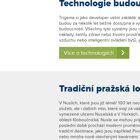
Technologie budou
Trigema si jako developer velmi zakládá, 
budou za několik let běžně dostupná a vy
budoucnosti. Všechny tyto systémy jsou n
náklady, šetřily zdraví nebo životní prost
vzduchu nebo inteligentní ovládání bytů, j
Více o technologiích
Tradiční pražská lo
V Nuslích, které jsou již téměř 100 let n
služeb, ale i dalších míst, které stojí za v
vymezené ulicemi Nuselská a V Horkách, j
oblasti Kloboučnická. Nusle se mohou práve
poslední době prochází moderní proměnou.
tradiční destinace, jako jsou například P
nebo mnoha nově otevřenými kavárnami. Po