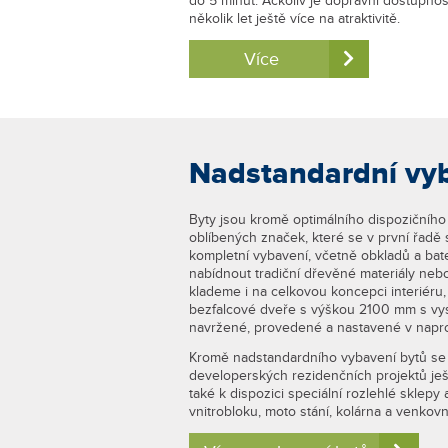
do 5 minut. Ačkoliv je dopravní dostupnost
několik let ještě více na atraktivitě.
Více
Nadstandardní vyb
Byty jsou kromě optimálního dispozičního
oblíbených značek, které se v první řadě s
kompletní vybavení, včetně obkladů a bat
nabídnout tradiční dřevěné materiály neb
klademe i na celkovou koncepci interiéru,
bezfalcové dveře s výškou 2100 mm s vy
navržené, provedené a nastavené v napro
Kromě nadstandardního vybavení bytů se zd
developerských rezidenčních projektů je
také k dispozici speciální rozlehlé sklep
vnitrobloku, moto stání, kolárna a venkov