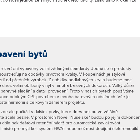
 do Nuslí jednou ze silných stránek této lokality, získá tímto krokem za
avení bytů
 rozvržení vybaveny velmi žádanými standardy. Jedná se o produkty
oustřeďují na dodávky prvotřídní kvality. V koupelnách je stylové
erií od předních výrobců. Z nabídky podlahových krytin budeme moci
o dnes velmi oblíbený vinyl v mnoha barevných dekorech. Velký důraz
 barevné sladění a detail provedení. Proto v našich bytech používáme
soce odolným CPL povrchem v mnoha barevných odstínech. Vše je
sté harmonii s celkovým záměrem projektu.
e ale počítá i s dalšími prvky, které dnes nejsou ve většině
ště zcela běžné. V prostorách Nové "Nuselské" budou po jejím dokončen
y a dále pak dešťová retenční nádrž pro automatické zavlažování
ní místo pro mytí kol, systém HWAT nebo možnost dobíjení elektromobilů.