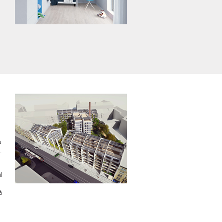
u
.
l
á