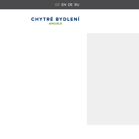
CZ
EN
DE
RU
CENTRUM PRAHY
NADSTANDARDNÍ
NA DOSAH
VYBAVENÍ BYTŮ