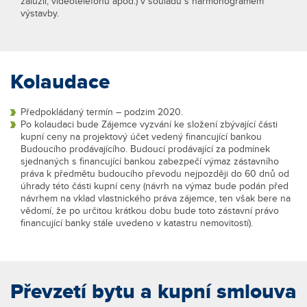
žaluzií, videotelefonu apod.) v souladu s harmonogramem
výstavby.
Kolaudace
Předpokládaný termín – podzim 2020.
Po kolaudaci bude Zájemce vyzvání ke složení zbývající části
kupní ceny na projektový účet vedený financující bankou
Budoucího prodávajícího. Budoucí prodávající za podmínek
sjednaných s financující bankou zabezpečí výmaz zástavního
práva k předmětu budoucího převodu nejpozději do 60 dnů od
úhrady této části kupní ceny (návrh na výmaz bude podán před
návrhem na vklad vlastnického práva zájemce, ten však bere na
vědomí, že po určitou krátkou dobu bude toto zástavní právo
financující banky stále uvedeno v katastru nemovitostí).
Převzetí bytu a kupní smlouva