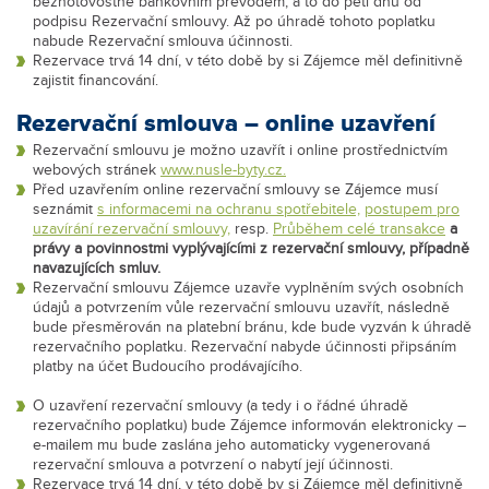
bezhotovostně bankovním převodem, a to do pěti dnů od
podpisu Rezervační smlouvy. Až po úhradě tohoto poplatku
nabude Rezervační smlouva účinnosti.
Rezervace trvá 14 dní, v této době by si Zájemce měl definitivně
zajistit financování.
Rezervační smlouva – online uzavření
Rezervační smlouvu je možno uzavřít i online prostřednictvím
webových stránek
www.nusle-byty.cz.
Před uzavřením online rezervační smlouvy se Zájemce musí
seznámit
s informacemi na ochranu spotřebitele,
postupem pro
uzavírání rezervační smlouvy,
resp.
Průběhem celé transakce
a
právy a povinnostmi vyplývajícími z rezervační smlouvy, případně
navazujících smluv.
Rezervační smlouvu Zájemce uzavře vyplněním svých osobních
údajů a potvrzením vůle rezervační smlouvu uzavřít, následně
bude přesměrován na platební bránu, kde bude vyzván k úhradě
rezervačního poplatku. Rezervační nabyde účinnosti připsáním
platby na účet Budoucího prodávajícího.
O uzavření rezervační smlouvy (a tedy i o řádné úhradě
rezervačního poplatku) bude Zájemce informován elektronicky –
e-mailem mu bude zaslána jeho automaticky vygenerovaná
rezervační smlouva a potvrzení o nabytí její účinnosti.
Rezervace trvá 14 dní, v této době by si Zájemce měl definitivně