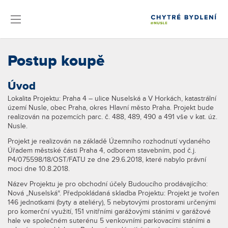
Postup koupě
Úvod
Lokalita Projektu: Praha 4 – ulice Nuselská a V Horkách, katastrální
území Nusle, obec Praha, okres Hlavní město Praha. Projekt bude
realizován na pozemcích parc. č. 488, 489, 490 a 491 vše v kat. úz.
Nusle.
Projekt je realizován na základě Územního rozhodnutí vydaného
Úřadem městské části Praha 4, odborem stavebním, pod č.j.
P4/075598/18/OST/FATU ze dne 29.6.2018, které nabylo právní
moci dne 10.8.2018.
Název Projektu je pro obchodní účely Budoucího prodávajícího:
Nová „Nuselská“. Předpokládaná skladba Projektu: Projekt je tvořen
146 jednotkami (byty a ateliéry), 5 nebytovými prostorami určenými
pro komerční využití, 151 vnitřními garážovými stáními v garážové
hale ve společném suterénu 5 venkovními parkovacími stáními a