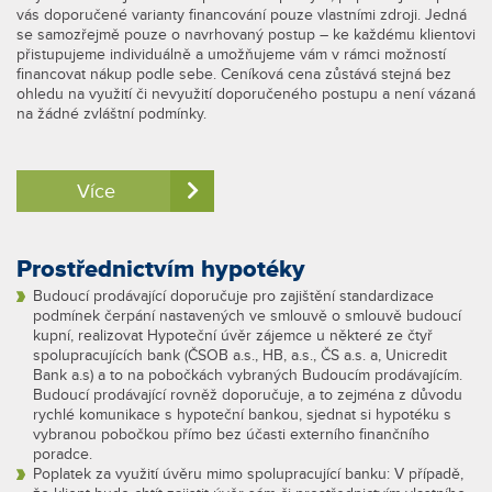
vás doporučené varianty financování pouze vlastními zdroji. Jedná
se samozřejmě pouze o navrhovaný postup – ke každému klientovi
přistupujeme individuálně a umožňujeme vám v rámci možností
financovat nákup podle sebe. Ceníková cena zůstává stejná bez
ohledu na využití či nevyužití doporučeného postupu a není vázaná
na žádné zvláštní podmínky.
Více
Prostřednictvím hypotéky
Budoucí prodávající doporučuje pro zajištění standardizace
podmínek čerpání nastavených ve smlouvě o smlouvě budoucí
kupní, realizovat Hypoteční úvěr zájemce u některé ze čtyř
spolupracujících bank (ČSOB a.s., HB, a.s., ČS a.s. a, Unicredit
Bank a.s) a to na pobočkách vybraných Budoucím prodávajícím.
Budoucí prodávající rovněž doporučuje, a to zejména z důvodu
rychlé komunikace s hypoteční bankou, sjednat si hypotéku s
vybranou pobočkou přímo bez účasti externího finančního
poradce.
Poplatek za využití úvěru mimo spolupracující banku: V případě,