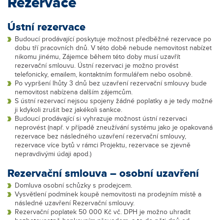
Rezervace
Ústní rezervace
Budoucí prodávající poskytuje možnost předběžné rezervace po
dobu tří pracovních dnů. V této době nebude nemovitost nabízet
nikomu jinému, Zájemce během této doby musí uzavřít
rezervační smlouvu. Ústní rezervaci je možno provést
telefonicky, emailem, kontaktním formulářem nebo osobně.
Po vypršení lhůty 3 dnů bez uzavření rezervační smlouvy bude
nemovitost nabízena dalším zájemcům.
S ústní rezervací nejsou spojeny žádné poplatky a je tedy možné
ji kdykoli zrušit bez jakékoli sankce.
Budoucí prodávající si vyhrazuje možnost ústní rezervaci
neprovést (např. v případě zneužívání systému jako je opakovaná
rezervace bez následného uzavření rezervační smlouvy,
rezervace více bytů v rámci Projektu, rezervace se zjevně
nepravdivými údaji apod.)
Rezervační smlouva – osobní uzavření
Domluva osobní schůzky s prodejcem.
Vysvětlení podmínek koupě nemovitosti na prodejním místě a
následné uzavření Rezervační smlouvy.
Rezervační poplatek 50 000 Kč vč. DPH je možno uhradit