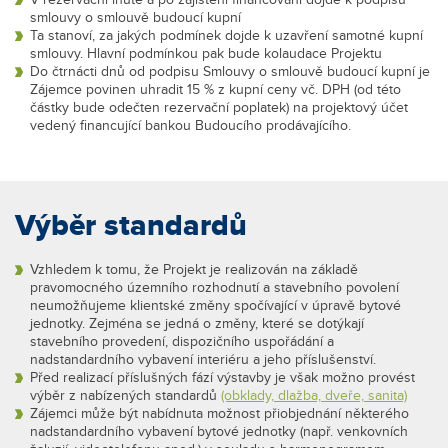
V rezervační lhůtě a po zajištění financování dojde k podpisu
smlouvy o smlouvě budoucí kupní
Ta stanoví, za jakých podmínek dojde k uzavření samotné kupní
smlouvy. Hlavní podmínkou pak bude kolaudace Projektu
Do čtrnácti dnů od podpisu Smlouvy o smlouvě budoucí kupní je
Zájemce povinen uhradit 15 % z kupní ceny vč. DPH (od této
částky bude odečten rezervační poplatek) na projektový účet
vedený financující bankou Budoucího prodávajícího.
Výběr standardů
Vzhledem k tomu, že Projekt je realizován na základě
pravomocného územního rozhodnutí a stavebního povolení
neumožňujeme klientské změny spočívající v úpravě bytové
jednotky. Zejména se jedná o změny, které se dotýkají
stavebního provedení, dispozičního uspořádání a
nadstandardního vybavení interiéru a jeho příslušenství.
Před realizací příslušných fází výstavby je však možno provést
výběr z nabízených standardů
(obklady, dlažba, dveře, sanita)
Zájemci může být nabídnuta možnost přiobjednání některého
nadstandardního vybavení bytové jednotky (např. venkovních