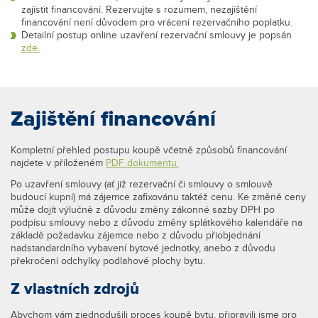
zajistit financování. Rezervujte s rozumem, nezajištění
financování není důvodem pro vrácení rezervačního poplatku.
Detailní postup online uzavření rezervační smlouvy je popsán
zde.
Zajištění financování
Kompletní přehled postupu koupě včetně způsobů financování
najdete v příloženém
PDF dokumentu.
Po uzavření smlouvy (ať již rezervační či smlouvy o smlouvě
budoucí kupní) má zájemce zafixovánu taktéž cenu. Ke změně ceny
může dojít výlučně z důvodu změny zákonné sazby DPH po
podpisu smlouvy nebo z důvodu změny splátkového kalendáře na
základě požadavku zájemce nebo z důvodu přiobjednání
nadstandardního vybavení bytové jednotky, anebo z důvodu
překročení odchylky podlahové plochy bytu.
Z vlastních zdrojů
Abychom vám zjednodušili proces koupě bytu, připravili jsme pro