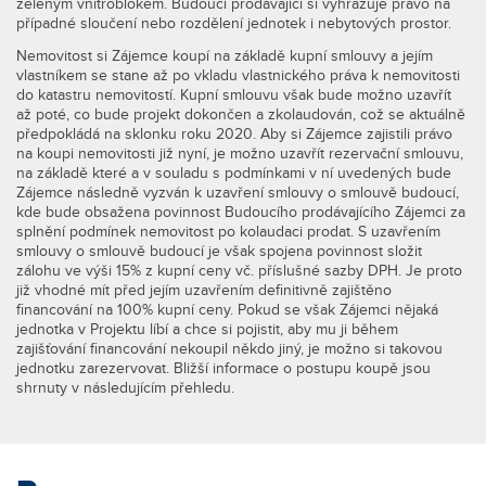
zeleným vnitroblokem. Budoucí prodávající si vyhrazuje právo na
případné sloučení nebo rozdělení jednotek i nebytových prostor.
Nemovitost si Zájemce koupí na základě kupní smlouvy a jejím
vlastníkem se stane až po vkladu vlastnického práva k nemovitosti
do katastru nemovitostí. Kupní smlouvu však bude možno uzavřít
až poté, co bude projekt dokončen a zkolaudován, což se aktuálně
předpokládá na sklonku roku 2020. Aby si Zájemce zajistili právo
na koupi nemovitosti již nyní, je možno uzavřít rezervační smlouvu,
na základě které a v souladu s podmínkami v ní uvedených bude
Zájemce následně vyzván k uzavření smlouvy o smlouvě budoucí,
kde bude obsažena povinnost Budoucího prodávajícího Zájemci za
splnění podmínek nemovitost po kolaudaci prodat. S uzavřením
smlouvy o smlouvě budoucí je však spojena povinnost složit
zálohu ve výši 15% z kupní ceny vč. příslušné sazby DPH. Je proto
již vhodné mít před jejím uzavřením definitivně zajištěno
financování na 100% kupní ceny. Pokud se však Zájemci nějaká
jednotka v Projektu líbí a chce si pojistit, aby mu ji během
zajišťování financování nekoupil někdo jiný, je možno si takovou
jednotku zarezervovat. Bližší informace o postupu koupě jsou
shrnuty v následujícím přehledu.