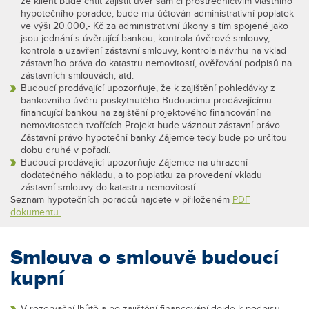
že klient bude chtít zajistit úvěr sám či prostřednictvím vlastního
hypotečního poradce, bude mu účtován administrativní poplatek
ve výši 20.000,- Kč za administrativní úkony s tím spojené jako
jsou jednání s úvěrující bankou, kontrola úvěrové smlouvy,
kontrola a uzavření zástavní smlouvy, kontrola návrhu na vklad
zástavního práva do katastru nemovitostí, ověřování podpisů na
zástavních smlouvách, atd.
Budoucí prodávající upozorňuje, že k zajištění pohledávky z
bankovního úvěru poskytnutého Budoucímu prodávajícímu
financující bankou na zajištění projektového financování na
nemovitostech tvořících Projekt bude váznout zástavní právo.
Zástavní právo hypoteční banky Zájemce tedy bude po určitou
dobu druhé v pořadí.
Budoucí prodávající upozorňuje Zájemce na uhrazení
dodatečného nákladu, a to poplatku za provedení vkladu
zástavní smlouvy do katastru nemovitostí.
Seznam hypotečních poradců najdete v přiloženém
PDF
dokumentu.
Smlouva o smlouvě budoucí
kupní