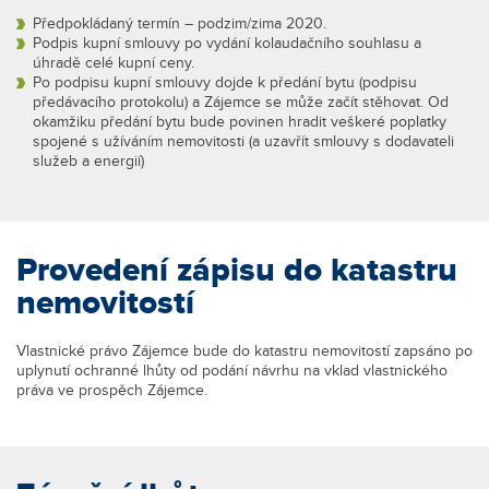
Předpokládaný termín – podzim/zima 2020.
Podpis kupní smlouvy po vydání kolaudačního souhlasu a
úhradě celé kupní ceny.
Po podpisu kupní smlouvy dojde k předání bytu (podpisu
předávacího protokolu) a Zájemce se může začít stěhovat. Od
okamžiku předání bytu bude povinen hradit veškeré poplatky
spojené s užíváním nemovitosti (a uzavřít smlouvy s dodavateli
služeb a energií)
Provedení zápisu do katastru
nemovitostí
Vlastnické právo Zájemce bude do katastru nemovitostí zapsáno po
uplynutí ochranné lhůty od podání návrhu na vklad vlastnického
práva ve prospěch Zájemce.