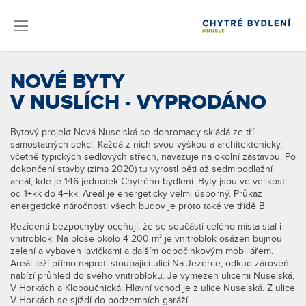
NOVÉ BYTY
V NUSLÍCH - VYPRODÁNO
Bytový projekt Nová Nuselská se dohromady skládá ze tří
samostatných sekcí. Každá z nich svou výškou a architektonicky,
včetně typických sedlových střech, navazuje na okolní zástavbu. Po
dokončení stavby (zima 2020) tu vyrostl pěti až sedmipodlažní
areál, kde je 146 jednotek Chytrého bydlení. Byty jsou ve velikosti
od 1+kk do 4+kk. Areál je energeticky velmi úsporný. Průkaz
energetické náročnosti všech budov je proto také ve třídě B.
Rezidenti bezpochyby oceňují, že se součástí celého místa stal i
vnitroblok. Na ploše okolo 4 200 m
je vnitroblok osázen bujnou
2
zelení a vybaven lavičkami a dalším odpočinkovým mobiliářem.
Areál leží přímo naproti stoupající ulici Na Jezerce, odkud zároveň
nabízí průhled do svého vnitrobloku. Je vymezen ulicemi Nuselská,
V Horkách a Kloboučnická. Hlavní vchod je z ulice Nuselská. Z ulice
V Horkách se sjíždí do podzemních garáží.