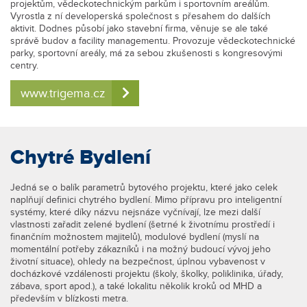
projektům, vědeckotechnickým parkům i sportovním areálům.
Vyrostla z ní developerská společnost s přesahem do dalších
aktivit. Dodnes působí jako stavební firma, věnuje se ale také
správě budov a facility managementu. Provozuje vědeckotechnické
parky, sportovní areály, má za sebou zkušenosti s kongresovými
centry.
www.trigema.cz
Chytré Bydlení
Jedná se o balík parametrů bytového projektu, které jako celek
naplňují definici chytrého bydlení. Mimo přípravu pro inteligentní
systémy, které díky názvu nejsnáze vyčnívají, lze mezi další
vlastnosti zařadit zelené bydlení (šetrné k životnímu prostředí i
finančním možnostem majitelů), modulové bydlení (myslí na
momentální potřeby zákazníků i na možný budoucí vývoj jeho
životní situace), ohledy na bezpečnost, úplnou vybavenost v
docházkové vzdálenosti projektu (školy, školky, poliklinika, úřady,
zábava, sport apod.), a také lokalitu několik kroků od MHD a
především v blízkosti metra.