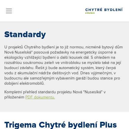
Standardy
U projektů Chytrého bydlení je to již normou, nicméně bytový dům
Nová Nuselská“ posouvá požadavky na energeticky úsporné a
ekologicky vzhlížející bydlení o další kousek dál. S ohledem na
rozsáhlou soukromou zeleň ve vnitrobloku se myslelo také na její
budoucí závlahu. Řešit ji bude automatický systém, který čerpá
vodu z akumulační nádrže dešťových vod. Dnes výjimečným, v
budoucnu ale samozřejmým vybavením garáží budou stanice pro
dobíjení elektromobilů.
Kompletní přehled standardu projektu Nová "Nuseslká" v
příloženém
PDF dokumentu.
Trigema Chytré bydlení Plus