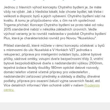
Jednou z hlavních výhod konceptu Chytrého bydlení je, že máte
vždy na výběr. Jak z hlediska lokalit, kde chcete bydlet, tak třeba i
velikostí a dispozic bytů a jejich vybavení. Chytrého bydlení sází na
kvalitu. A tomu je přizpůsobeno vše, s čím na trh společnost
Trigema přichází. Koncept Chytrého bydlení se proto také od roku
2015 standardně nabízí v několika základních úrovních. Vedle
výchozí varianty je to rovněž nadstavba v podobě Chytrého bydlení
Plus, která je charakteristická rovněž pro Novou "Nuselskou".
Příklad standardů, které můžete v rámci konceptu očekávat: u bytů
s místnostmi do ulic Nuselská a V Horkách VZT jednotka s
rekuperací, příprava pro inteligentní ovládaní bytu, zděné bytové
příčky, sádrové omítky, vstupní dveře bezpečnostní třídy 3, vnitřní
bytové bezpolodrážkové dveře s nadstandardní výškou 2100mm,
tepelná izolace fasády tloušťky 180mm optické datové rozvody,
domácí telefon včetně včetně přípravy pro videotelefon ,
nadstandardní zařizovací předměty a obklady a dlažby, dřevěné
podlahy, příprava pro osazení žaluzií vyjma severních fasád, atd.
Více detailních informací Vám ochotně sdělí v našem
Prodejním
centru.