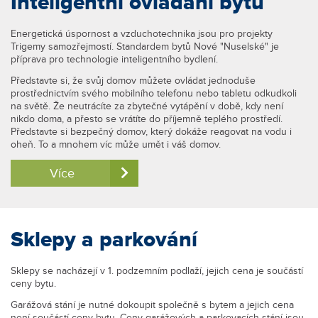
Inteligentní ovládání bytu
Energetická úspornost a vzduchotechnika jsou pro projekty
Trigemy samozřejmostí. Standardem bytů Nové "Nuselské" je
příprava pro technologie inteligentního bydlení.
Představte si, že svůj domov můžete ovládat jednoduše
prostřednictvím svého mobilního telefonu nebo tabletu odkudkoli
na světě. Že neutrácíte za zbytečné vytápění v době, kdy není
nikdo doma, a přesto se vrátíte do příjemně teplého prostředí.
Představte si bezpečný domov, který dokáže reagovat na vodu i
oheň. To a mnohem víc může umět i váš domov.
Více
Sklepy a parkování
Sklepy se nacházejí v 1. podzemním podlaží, jejich cena je součástí
ceny bytu.
Garážová stání je nutné dokoupit společně s bytem a jejich cena