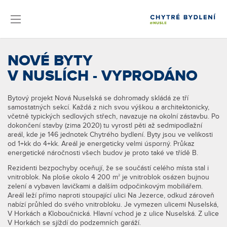
NOVÉ BYTY
V NUSLÍCH - VYPRODÁNO
Bytový projekt Nová Nuselská se dohromady skládá ze tří
samostatných sekcí. Každá z nich svou výškou a architektonicky,
včetně typických sedlových střech, navazuje na okolní zástavbu. Po
dokončení stavby (zima 2020) tu vyrostl pěti až sedmipodlažní
areál, kde je 146 jednotek Chytrého bydlení. Byty jsou ve velikosti
od 1+kk do 4+kk. Areál je energeticky velmi úsporný. Průkaz
energetické náročnosti všech budov je proto také ve třídě B.
Rezidenti bezpochyby oceňují, že se součástí celého místa stal i
vnitroblok. Na ploše okolo 4 200 m
je vnitroblok osázen bujnou
2
zelení a vybaven lavičkami a dalším odpočinkovým mobiliářem.
Areál leží přímo naproti stoupající ulici Na Jezerce, odkud zároveň
nabízí průhled do svého vnitrobloku. Je vymezen ulicemi Nuselská,
V Horkách a Kloboučnická. Hlavní vchod je z ulice Nuselská. Z ulice
V Horkách se sjíždí do podzemních garáží.