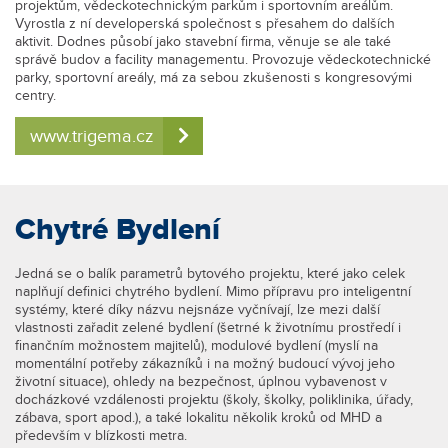
projektům, vědeckotechnickým parkům i sportovním areálům.
Vyrostla z ní developerská společnost s přesahem do dalších
aktivit. Dodnes působí jako stavební firma, věnuje se ale také
správě budov a facility managementu. Provozuje vědeckotechnické
parky, sportovní areály, má za sebou zkušenosti s kongresovými
centry.
www.trigema.cz
Chytré Bydlení
Jedná se o balík parametrů bytového projektu, které jako celek
naplňují definici chytrého bydlení. Mimo přípravu pro inteligentní
systémy, které díky názvu nejsnáze vyčnívají, lze mezi další
vlastnosti zařadit zelené bydlení (šetrné k životnímu prostředí i
finančním možnostem majitelů), modulové bydlení (myslí na
momentální potřeby zákazníků i na možný budoucí vývoj jeho
životní situace), ohledy na bezpečnost, úplnou vybavenost v
docházkové vzdálenosti projektu (školy, školky, poliklinika, úřady,
zábava, sport apod.), a také lokalitu několik kroků od MHD a
především v blízkosti metra.