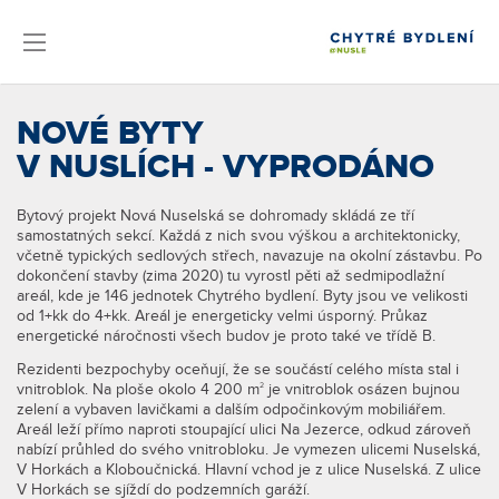
NOVÉ BYTY
V NUSLÍCH - VYPRODÁNO
Bytový projekt Nová Nuselská se dohromady skládá ze tří
samostatných sekcí. Každá z nich svou výškou a architektonicky,
včetně typických sedlových střech, navazuje na okolní zástavbu. Po
dokončení stavby (zima 2020) tu vyrostl pěti až sedmipodlažní
areál, kde je 146 jednotek Chytrého bydlení. Byty jsou ve velikosti
od 1+kk do 4+kk. Areál je energeticky velmi úsporný. Průkaz
energetické náročnosti všech budov je proto také ve třídě B.
Rezidenti bezpochyby oceňují, že se součástí celého místa stal i
vnitroblok. Na ploše okolo 4 200 m
je vnitroblok osázen bujnou
2
zelení a vybaven lavičkami a dalším odpočinkovým mobiliářem.
Areál leží přímo naproti stoupající ulici Na Jezerce, odkud zároveň
nabízí průhled do svého vnitrobloku. Je vymezen ulicemi Nuselská,
V Horkách a Kloboučnická. Hlavní vchod je z ulice Nuselská. Z ulice
V Horkách se sjíždí do podzemních garáží.