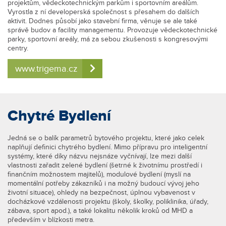
projektům, vědeckotechnickým parkům i sportovním areálům.
Vyrostla z ní developerská společnost s přesahem do dalších
aktivit. Dodnes působí jako stavební firma, věnuje se ale také
správě budov a facility managementu. Provozuje vědeckotechnické
parky, sportovní areály, má za sebou zkušenosti s kongresovými
centry.
www.trigema.cz
Chytré Bydlení
Jedná se o balík parametrů bytového projektu, které jako celek
naplňují definici chytrého bydlení. Mimo přípravu pro inteligentní
systémy, které díky názvu nejsnáze vyčnívají, lze mezi další
vlastnosti zařadit zelené bydlení (šetrné k životnímu prostředí i
finančním možnostem majitelů), modulové bydlení (myslí na
momentální potřeby zákazníků i na možný budoucí vývoj jeho
životní situace), ohledy na bezpečnost, úplnou vybavenost v
docházkové vzdálenosti projektu (školy, školky, poliklinika, úřady,
zábava, sport apod.), a také lokalitu několik kroků od MHD a
především v blízkosti metra.