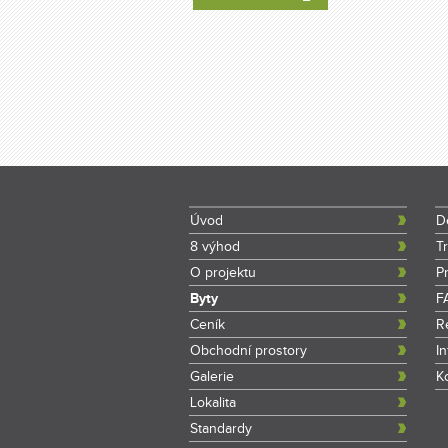
Úvod
D
8 výhod
T
O projektu
P
Byty
F
Ceník
R
Obchodní prostory
I
Galerie
K
Lokalita
Standardy