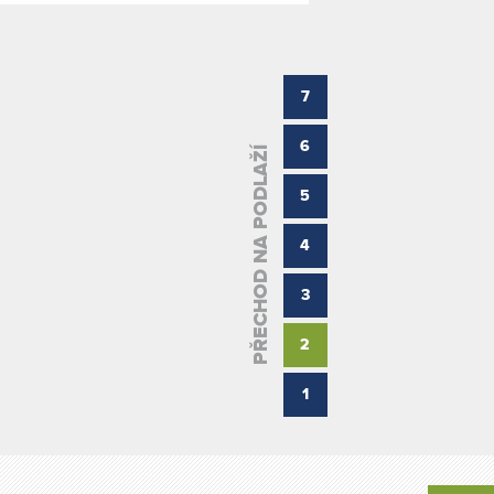
7
6
PŘECHOD NA PODLAŽÍ
5
4
3
2
1