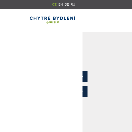
CZ
EN
DE
RU
Ceník
3D model