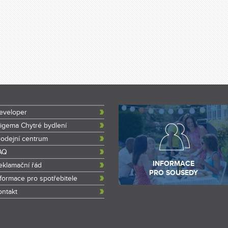
eveloper
rigema Chytré bydlení
rodejní centrum
AQ
INFORMACE
eklamační řád
PRO SOUSEDY
nformace pro spotřebitele
ontakt