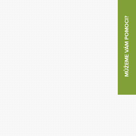
MŮŽEME VÁM POMOCI?