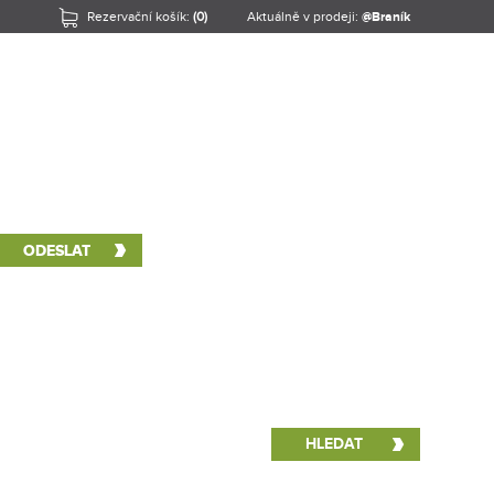
Rezervační košík:
(0)
Aktuálně v prodeji:
@Braník